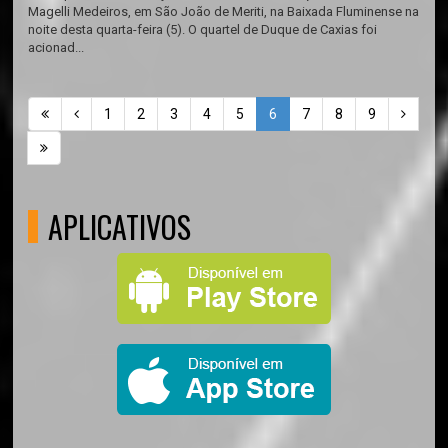
Magelli Medeiros, em São João de Meriti, na Baixada Fluminense na
noite desta quarta-feira (5). O quartel de Duque de Caxias foi
acionad...
1
2
3
4
5
6
7
8
9
APLICATIVOS