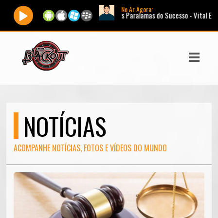
No Ar Agora:
Tocando agora:
Os Paralamas do Sucesso - Vital E Sua Moto |
ASTS
IAS
IA
DOS
NOTÍCIAS
RAMAÇÃO
TOS
ACOMPANHE NOTÍCIAS, FOTOS E VÍDEOS DO MUNDO
E
E
ATO